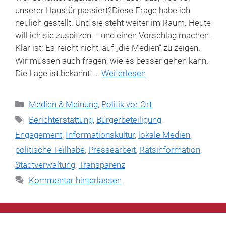
unserer Haustür passiert?Diese Frage habe ich
neulich gestellt. Und sie steht weiter im Raum. Heute
will ich sie zuspitzen – und einen Vorschlag machen.
Klar ist: Es reicht nicht, auf „die Medien“ zu zeigen.
Wir müssen auch fragen, wie es besser gehen kann.
Die Lage ist bekannt: …
Weiterlesen
Kategorien
Medien & Meinung
,
Politik vor Ort
Schlagwörter
Berichterstattung
,
Bürgerbeteiligung
,
Engagement
,
Informationskultur
,
lokale Medien
,
politische Teilhabe
,
Pressearbeit
,
Ratsinformation
,
Stadtverwaltung
,
Transparenz
Kommentar hinterlassen