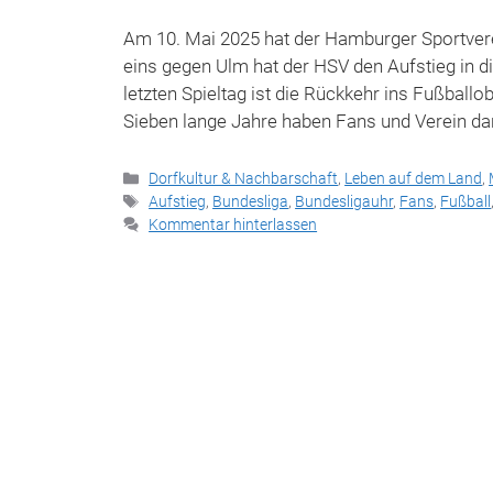
Am 10. Mai 2025 hat der Hamburger Sportvere
eins gegen Ulm hat der HSV den Aufstieg in d
letzten Spieltag ist die Rückkehr ins Fußballo
Sieben lange Jahre haben Fans und Verein da
Kategorien
Dorfkultur & Nachbarschaft
,
Leben auf dem Land
,
Schlagwörter
Aufstieg
,
Bundesliga
,
Bundesligauhr
,
Fans
,
Fußball
Kommentar hinterlassen