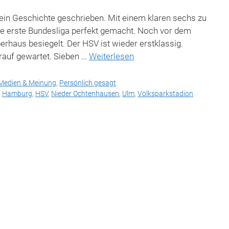
in Geschichte geschrieben. Mit einem klaren sechs zu
ie erste Bundesliga perfekt gemacht. Noch vor dem
berhaus besiegelt. Der HSV ist wieder erstklassig.
rauf gewartet. Sieben …
Weiterlesen
Medien & Meinung
,
Persönlich gesagt
,
Hamburg
,
HSV
,
Nieder Ochtenhausen
,
Ulm
,
Volksparkstadion