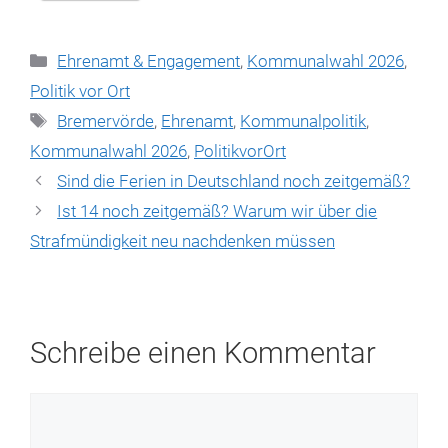
Kategorien
Ehrenamt & Engagement
,
Kommunalwahl 2026
,
Politik vor Ort
Schlagwörter
Bremervörde
,
Ehrenamt
,
Kommunalpolitik
,
Kommunalwahl 2026
,
PolitikvorOrt
Sind die Ferien in Deutschland noch zeitgemäß?
Ist 14 noch zeitgemäß? Warum wir über die
Strafmündigkeit neu nachdenken müssen
Schreibe einen Kommentar
Kommentar